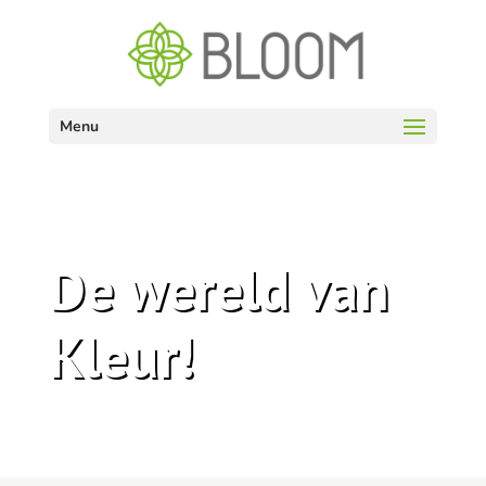
Menu
De wereld van
Kleur!